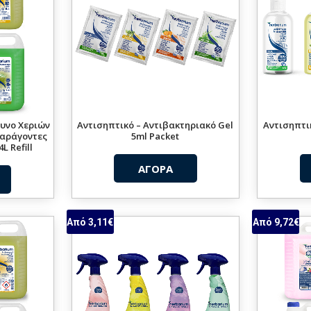
υνο Χεριών
Αντισηπτικό – Αντιβακτηριακό Gel
Αντισηπτι
Παράγοντες
5ml Packet
L Refill
ΑΓΟΡΑ
Από 3,11€
Από 9,72€