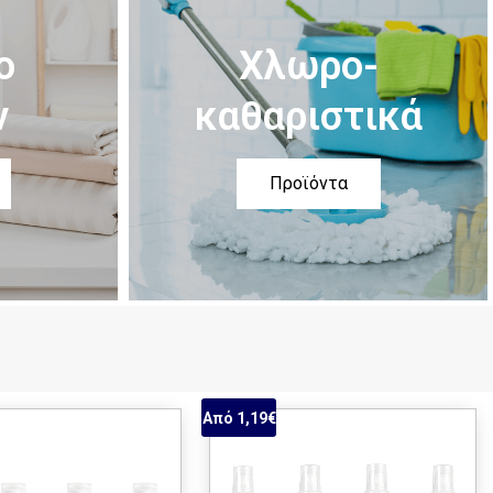
ο
Χλωρο-
ν
καθαριστικά
Προϊόντα
Από 1,19€